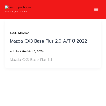
Skip
to
kwangautocar
content
,
CX3
MAZDA
Mazda CX3 Base Plus 2.0 A/T ปี 2022
admin
/
สิงหาคม 3, 2024
Mazda CX3 Base Plus […]