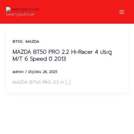
Skip
to
kwangautocar
content
,
BT50
MAZDA
MAZDA BT50 PRO 2.2 Hi-Racer 4 ประตู
M/T 6 Speed ปี 2013
admin
/
มิถุนายน 26, 2025
MAZDA BT50 PRO 2.2 H […]