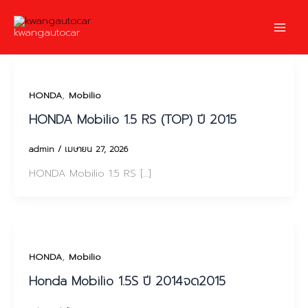
Skip
to
kwangautocar
content
,
HONDA
Mobilio
HONDA Mobilio 1.5 RS (TOP) ปี 2015
admin
/
เมษายน 27, 2026
HONDA Mobilio 1.5 RS […]
,
HONDA
Mobilio
Honda Mobilio 1.5S ปี 2014จด2015