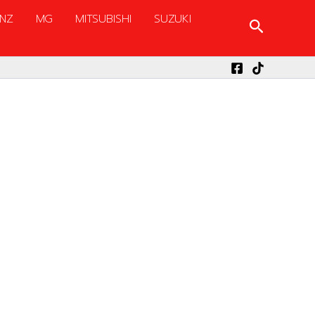
NZ
MG
MITSUBISHI
SUZUKI
Search