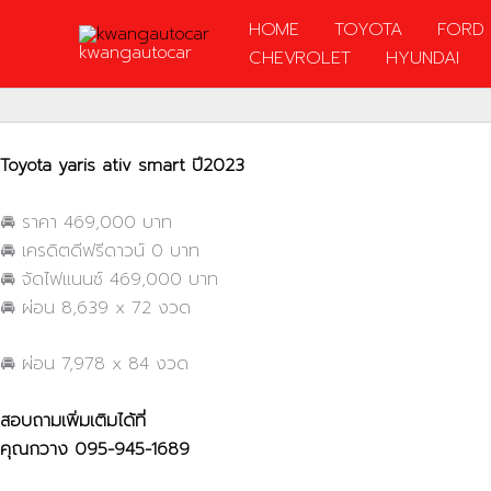
Skip
HOME
TOYOTA
FORD
to
kwangautocar
CHEVROLET
HYUNDAI
content
Toyota yaris ativ smart ปี2023
🚘 ราคา 469,000 บาท
🚘 เครดิตดีฟรีดาวน์ 0 บาท
🚘 จัดไฟแนนซ์ 469,000 บาท
🚘 ผ่อน 8,639 x 72 งวด
🚘 ผ่อน 7,978 x 84 งวด
สอบถามเพิ่มเติมได้ที่
คุณกวาง
095-945-1689