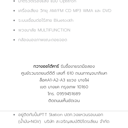
มาตรวัดเรืองแสง แบบ Optitron
เครื่องเสียง วิทยุ AM/FM CD MP3 WMA และ DVD
ระบบเชื่อมต่อไร้สาย Bluetooth
พวงมาลัย MULTIFUNCTION
กล้องมองภาพขณะถอยจอด
กวางออโต้คาร์
รับซื้อขายรถมือสอง
ศูนย์รวมรถยนต์ดีดี เลขที่ 610 ถนนกาญจนาภิเษก
ล็อคA1-A2-A3 แขวง บางไผ่
เขต บางแค กรุงเทพ 10160
โทร. 0959451689
ติดถนนเห็นชัดเจน
อยู่ติดกับปั้มPTT Station ปตท.วงแหวนรอบนอก
(น้ำมัน+NGV) บริษัท ส.เจริญสมบัติปิโตรเลียม จำกัด