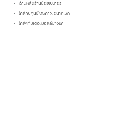
ด้านหลังร้านน้อยเบเกอรี่
ใกล้กับศูนย์MGกาญจนาภิเษก
ใกล้ๆกับเดอะมอลล์บางแค