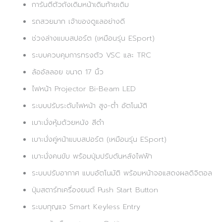
การันตีตัวถังเดิมหน้าเดิมท้ายเดิม
รถสวยมาก เจ้าของดูแลอย่างดี
ช่วงล่างแบบสปอร์ต (เหมือนรุ่น ESport)
ระบบควบคุมการทรงตัว VSC และ TRC
ล้ออัลลอย ขนาด 17 นิ้ว
ไฟหน้า Projector Bi-Beam LED
ระบบปรับระดับไฟหน้า สูง-ต่ำ อัตโนมัติ
เบาะนั่งหุ้มด้วยหนัง สีดำ
เบาะนั่งคู่หน้าแบบสปอร์ต (เหมือนรุ่น ESport)
เบาะนั่งคนขับ พร้อมปุ่มปรับดันหลังไฟฟ้า
ระบบปรับอากาศ แบบอัตโนมัติ พร้อมหน้าจอแสดงผลดิจิตอล
ปุ่มสตาร์ทเครื่องยนต์ Push Start Button
ระบบกุญแจ Smart Keyless Entry