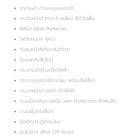
รถบ้านแท้ เจ้าของดูแลอย่างดี
กระจังหน้าดำทรง 5 เหลี่ยม สีดำรังผึ้ง
ไฟหน้า Multi Reflector
ไฟตัดหมอก คู่หน้า
กันชนหน้าสีเดียวกับตัวรถ
กันชนหลังสีทูโทน
กระจกมองข้างปรับไฟฟ้า
กระจกมองข้างโครเมียม พร้อมไฟเลี้ยว
กระจกหน้าต่างเปิด-ปิดไฟฟ้า
ระบบป้องกันการหนีบ Jam Protection ฝั่งคนขับ
ระบบเซ็นทรัลล็อก
มือเปิดประตูโครเมียม
บันไดข้าง สไตล์ Off Road