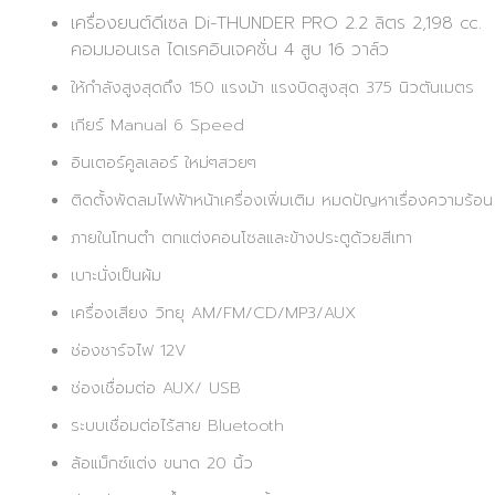
เครื่องยนต์ดีเซล Di-THUNDER PRO 2.2 ลิตร 2,198 cc.
คอมมอนเรล ไดเรคอินเจคชั่น 4 สูบ 16 วาล์ว
ให้กำลังสูงสุดถึง 150 แรงม้า แรงบิดสูงสุด 375 นิวตันเมตร
เกียร์ Manual 6 Speed
อินเตอร์คูลเลอร์ ใหม่ๆสวยๆ
ติดตั้งพัดลมไฟฟ้าหน้าเครื่องเพิ่มเติม หมดปัญหาเรื่องความร้อน
ภายในโทนตำ ตกแต่งคอนโซลและข้างประตูด้วยสีเทา
เบาะนั่งเป็นผ้ม
เครื่องเสียง วิทยุ AM/FM/CD/MP3/AUX
ช่องชาร์จไฟ 12V
ช่องเชื่อมต่อ AUX/ USB
ระบบเชื่อมต่อไร้สาย Bluetooth
ล้อแม็กซ์แต่ง ขนาด 20 นิ้ว