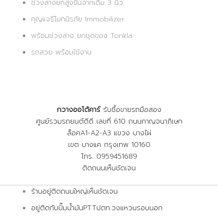
ช่วงล่างยกสูงขึ้นจากเดิม 3 นิ้ว
กุญแจรีโมทนิรภัย Immobilizer
พร้อมช่วงล่าง ยกชุดของ Tonkla
รถสวย พร้อมใช้งาน
กวางออโต้คาร์
รับซื้อขายรถมือสอง
ศูนย์รวมรถยนต์ดีดี เลขที่ 610 ถนนกาญจนาภิเษก
ล็อคA1-A2-A3 แขวง บางไผ่
เขต บางแค กรุงเทพ 10160
โทร. 0959451689
ติดถนนเห็นชัดเจน
ร้านอยู่ติดถนนใหญ่เห็นชัดเจน
อยู่ติดกับปั๊มน้ำมันPTTปตท.วงแหวนรอบนอก