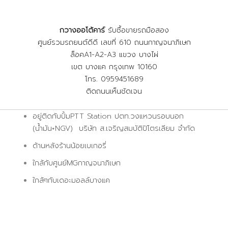
กวางออโต้คาร์
รับซื้อขายรถมือสอง
ศูนย์รวมรถยนต์ดีดี เลขที่ 610 ถนนกาญจนาภิเษก
ล็อคA1-A2-A3 แขวง บางไผ่
เขต บางแค กรุงเทพ 10160
โทร. 0959451689
ติดถนนเห็นชัดเจน
อยู่ติดกับปั้มPTT Station ปตท.วงแหวนรอบนอก
(น้ำมัน+NGV) บริษัท ส.เจริญสมบัติปิโตรเลียม จำกัด
ด้านหลังร้านน้อยเบเกอรี่
ใกล้กับศูนย์MGกาญจนาภิเษก
ใกล้ๆกับเดอะมอลล์บางแค