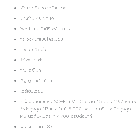
เจ้าของเดียวออกป้ายแดง
เบาะกำมะหยี่ 5ที่นั่ง
ไฟหน้าแบบมัลติริเฟล็กเตอร์
กระจังหน้าแบบโครเมียม
ล้อขอบ 15 นิ้ว
ลำโพง 4 ตัว
กุญแจรีโมท
สัญญาณกันขโมย
แอร์เย็นเฉียบ
เครื่องยนต์เบนซิน SOHC i-VTEC ขนาด 1.5 ลิตร 1497 ซีซี ให้
กำลังสูงสุด 117 แรงม้า ที่ 6,000 รอบต่อนาที แรงบิดสูงสุด
146 นิ้วตัน-เมตร ที่ 4,700 รอบต่อนาที
รองรับน้ำมัน E85