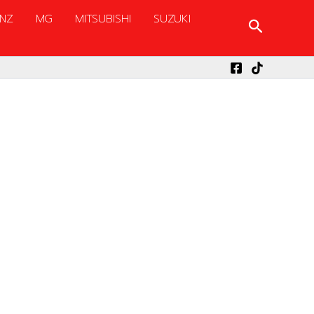
NZ
MG
MITSUBISHI
SUZUKI
Search