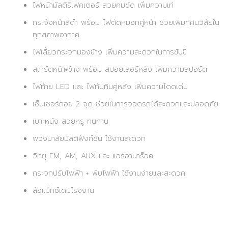
ไฟหน้ามัลติริเฟคเตอร์ สวยคมชัด เพิ่มความเท่
กระจังหน้าสีดำ พร้อม ไฟตัดหมอกคู่หน้า ช่วยเพิ่มทัศนวิสัยใน
ทุกสภาพอากาศ
ไฟเลี้ยวกระจกมองข้าง เพิ่มความสะดวกในการขับขี่
สเกิร์ตหน้า+ข้าง พร้อม สปอยเลอร์หลัง เพิ่มความสปอร์ต
ไฟท้าย LED และ ไฟทับทิมคู่หลัง เพิ่มความโดดเด่น
เซ็นเซอร์ถอย 2 จุด ช่วยในการจอดรถได้สะดวกและปลอดภัย
เบาะหนัง สวยหรู ทนทาน
พวงมาลัยมัลติฟังก์ชั่น ใช้งานสะดวก
วิทยุ FM, AM, AUX และ แอร์อานาร็อค
กระจกปรับไฟฟ้า + พับไฟฟ้า ใช้งานง่ายและสะดวก
ล้อแม็กซ์เดิมโรงงาน