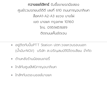
กวางออโต้คาร์
รับซื้อขายรถมือสอง
ศูนย์รวมรถยนต์ดีดี เลขที่ 610 ถนนกาญจนาภิเษก
ล็อคA1-A2-A3 แขวง บางไผ่
เขต บางแค กรุงเทพ 10160
โทร. 0959451689
ติดถนนเห็นชัดเจน
อยู่ติดกับปั้มPTT Station ปตท.วงแหวนรอบนอก
(น้ำมัน+NGV) บริษัท ส.เจริญสมบัติปิโตรเลียม จำกัด
ด้านหลังร้านน้อยเบเกอรี่
ใกล้กับศูนย์MGกาญจนาภิเษก
ใกล้ๆกับเดอะมอลล์บางแค