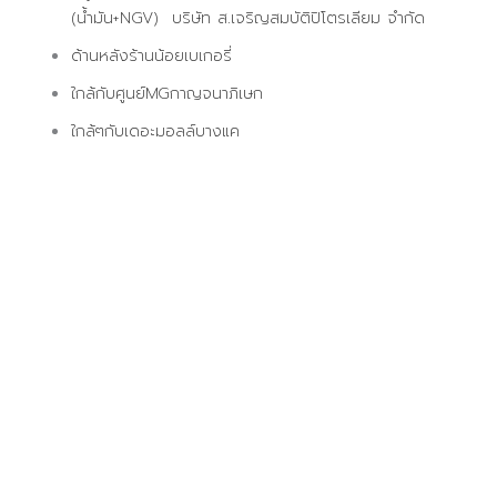
(น้ำมัน+NGV) บริษัท ส.เจริญสมบัติปิโตรเลียม จำกัด
ด้านหลังร้านน้อยเบเกอรี่
ใกล้กับศูนย์MGกาญจนาภิเษก
ใกล้ๆกับเดอะมอลล์บางแค