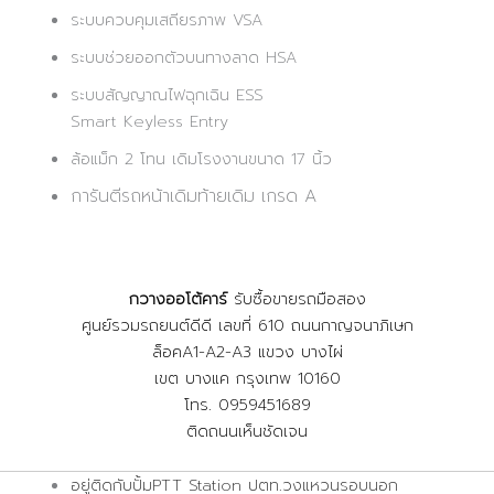
ระบบควบคุมเสถียรภาพ VSA
ระบบช่วยออกตัวบนทางลาด HSA
ระบบสัญญาณไฟฉุกเฉิน ESS
Smart Keyless Entry
ล้อแม็ก 2 โทน เดิมโรงงานขนาด 17 นิ้ว
การันตีรถหน้าเดิมท้ายเดิม เกรด A
กวางออโต้คาร์
รับซื้อขายรถมือสอง
ศูนย์รวมรถยนต์ดีดี เลขที่ 610 ถนนกาญจนาภิเษก
ล็อคA1-A2-A3 แขวง บางไผ่
เขต บางแค กรุงเทพ 10160
โทร. 0959451689
ติดถนนเห็นชัดเจน
อยู่ติดกับปั้มPTT Station ปตท.วงแหวนรอบนอก