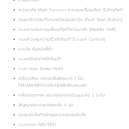
ภายในโทนดำ
พวงมาลัย Multi Function ควบคุมเครื่องเสียง รับโทรศัพท์
กุญแจอัจฉริยะทำงานพร้อมปุ่มสตาร์ท [Push Start Button]
ระบบควบคุมการเปลี่ยนเกียร์ที่พวงมาลัย [Paddle Shift]
ระบบควบคุมความเร็วอัตโนมัติ [Cruise Control]
เบาะนั่ง หุ้มหนังสีดำ
ระบบปรับอากาศอัตโนมัติ
ระบบ Auto Brake Hold
เครื่องเสียง หน้าจอสัมผัสขนาด 7 นิ้ว
FM/AM/MP3/USB/HDMI/Bluetooth
กล้องมองภาพ ขณะถอยจอดปรับมุมมอง 3 ระดับ
สัญญาณกะระยะถอยหลัง 4 จุด
ถุงลมนิรภัยด้านข้างและม่านถุงลมนิรภัย
ระบบเบรค ABS/EBD