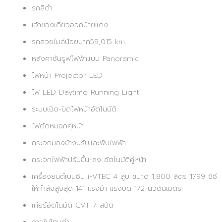
รถสีดำ
เจ้าของเดียวออกป้ายแดง
รถสวยไมล์น้อยมาก59,015 km.
หลังคาซันรูฟไฟฟ้าแบบ Panoramic
ไฟหน้า Projector LED
ไฟ LED Daytime Running Light
ระบบเปิด-ปิดไฟหน้าอัตโนมัติ
ไฟตัดหมอกคู่หน้า
กระจกมองข้างปรับและพับไฟฟ้า
กระจกไฟฟ้าปรับขึ้น-ลง อัตโนมัติคู่หน้า
เครื่องยนต์เบนซิน i-VTEC 4 สูบ ขนาด 1,800 ลิตร 1799 ซีซี
ให้กำลังสูงสุด 141 แรงม้า แรงบิด 172 นิวตันเมตร
เกียร์อัตโนมัติ CVT 7 สปีด