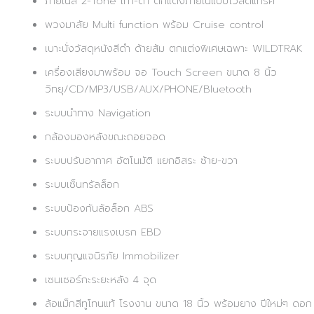
ภายในสี 2-Tone เทา-ดำ ตกแต่งภายในแบบไวล์ดแทรค
พวงมาลัย Multi function พร้อม Cruise control
เบาะนั่งวัสดุหนังสีดำ ด้ายส้ม ตกแต่งพิเศษเฉพาะ WILDTRAK
เครื่องเสียงมาพร้อม จอ Touch Screen ขนาด 8 นิ้ว
วิทยุ/CD/MP3/USB/AUX/PHONE/Bluetooth
ระบบนำทาง Navigation
กล้องมองหลังขณะถอยจอด
ระบบปรับอากาศ อัตโนมัติ แยกอิสระ ซ้าย-ขวา
ระบบเซ็นทรัลล็อก
ระบบป้องกันล้อล็อก ABS
ระบบกระจายแรงเบรก EBD
ระบบกุญแจนิรภัย Immobilizer
เซนเซอร์กะระยะหลัง 4 จุด
ล้อแม็กสีทูโทนแท้ โรงงาน ขนาด 18 นิ้ว พร้อมยาง ปีใหม่ๆ ดอก