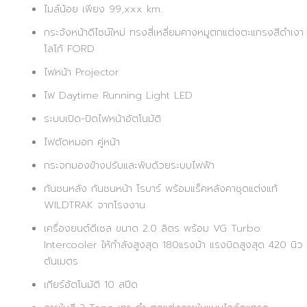
ไมล์น้อย เพียง 99,xxx km.
กระจังหน้าดีไซน์ใหม่ ทรงสี่เหลี่ยมคางหมูตกแต่งตะแกรงสีดำเงา
โลโก้ FORD
ไฟหน้า Projector
ไฟ Daytime Running Light LED
ระบบเปิด-ปิดไฟหน้าอัตโนมัติ
ไฟตัดหมอก คู่หน้า
กระจกมองข้างปรับและพับด้วยระบบไฟฟ้า
กันชนหลัง กันชนหน้า โรบาร์ พร้อมแร็คหลังคาชุดแต่งแท้
WILDTRAK จากโรงงาน
เครื่องยนต์ดีเซล ขนาด 2.0 ลิตร พร้อม VG Turbo
Intercooler ให้กำลังสูงสุด 180แรงม้า แรงบิดสูงสุด 420 นิว
ตันเมตร
เกียร์อัตโนมัติ 10 สปีด