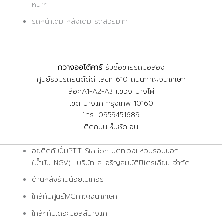
หนาๆ
รถหน้าเดิม หลังเดิม รถสวยมาก
กวางออโต้คาร์
รับซื้อขายรถมือสอง
ศูนย์รวมรถยนต์ดีดี เลขที่ 610 ถนนกาญจนาภิเษก
ล็อคA1-A2-A3 แขวง บางไผ่
เขต บางแค กรุงเทพ 10160
โทร. 0959451689
ติดถนนเห็นชัดเจน
อยู่ติดกับปั้มPTT Station ปตท.วงแหวนรอบนอก
(น้ำมัน+NGV) บริษัท ส.เจริญสมบัติปิโตรเลียม จำกัด
ด้านหลังร้านน้อยเบเกอรี่
ใกล้กับศูนย์MGกาญจนาภิเษก
ใกล้ๆกับเดอะมอลล์บางแค